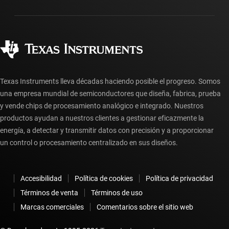
Empaque
Fabricación
Preguntas frecuentes sobre pedidos
Calidad y confiabilidad
Ciudadanía corporativa
Distribuidores autorizados
Preguntas frecuentes sobre la cuenta myTI
Texas Instruments lleva décadas haciendo posible el progreso. Somos
una empresa mundial de semiconductores que diseña, fabrica, prueba
y vende chips de procesamiento analógico e integrado. Nuestros
productos ayudan a nuestros clientes a gestionar eficazmente la
energía, a detectar y transmitir datos con precisión y a proporcionar
un control o procesamiento centralizado en sus diseños.
Accesibilidad
Política de cookies
Política de privacidad
Términos de venta
Términos de uso
Marcas comerciales
Comentarios sobre el sitio web