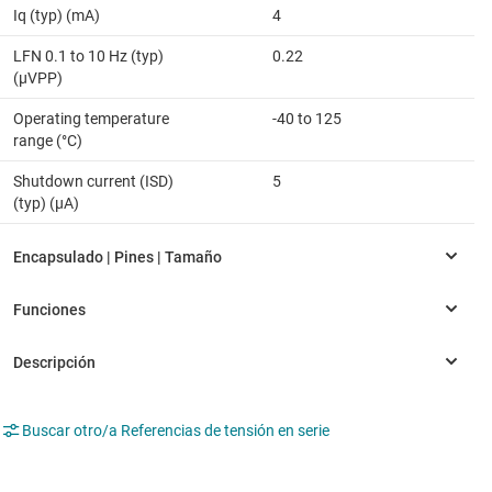
Iq (typ) (mA)
4
LFN 0.1 to 10 Hz (typ)
0.22
(µVPP)
Operating temperature
-40 to 125
range (°C)
Shutdown current (ISD)
5
(typ) (µA)
Buscar otro/a Referencias de tensión en serie