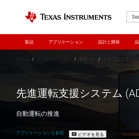
製品
アプリケーション
設計と開発
品
ホーム
/
アプリケーション
/
車載
/
先進運転支援システム
車載
車載用途
通信機器
先進運転支
先進運転支援システム (AD
データ センター
ボディ・
自動運転の推進
産業用
シャーシ
パーソナル・エレク
ハイブリ
アプリケーションを参照
ビデオを見る