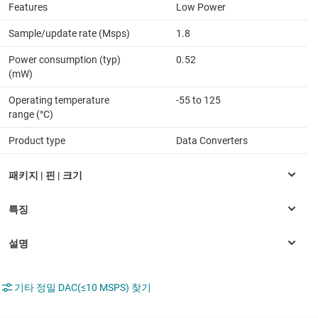
Features
Low Power
Sample/update rate (Msps)
1.8
Power consumption (typ)
0.52
(mW)
Operating temperature
-55 to 125
range (°C)
Product type
Data Converters
기타 정밀 DAC(≤10 MSPS) 찾기