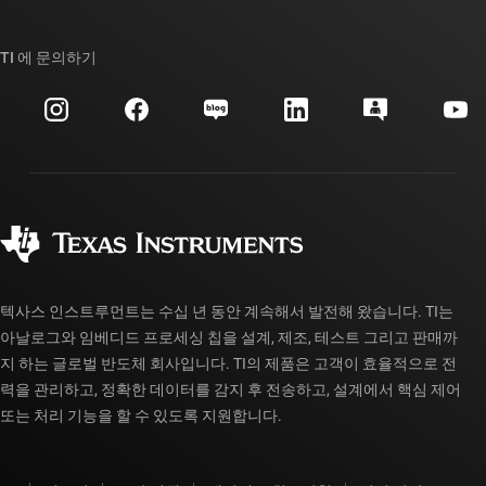
TI E2E™ 설계 지원 포럼
우리의 이야기 | 칩을 만드는 사람들
TI API 제품군
대체품 검색
TI 에 문의하기
이벤트
myTI 회사 계정
고객 지원 센터
투자 관계
배송, 결제 및 세금
패키징
제조
주문 FAQ
품질 및 안정성
사회 공헌
공인 유통업체
myTI 계정 FAQ
텍사스 인스트루먼트는 수십 년 동안 계속해서 발전해 왔습니다. TI는
아날로그와 임베디드 프로세싱 칩을 설계, 제조, 테스트 그리고 판매까
지 하는 글로벌 반도체 회사입니다. TI의 제품은 고객이 효율적으로 전
력을 관리하고, 정확한 데이터를 감지 후 전송하고, 설계에서 핵심 제어
또는 처리 기능을 할 수 있도록 지원합니다.