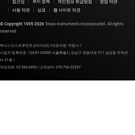
접근성
쿠키 정책
개인정보 취급방침
영업 약관
사용 약관
상표
웹 사이트 의견
© Copyright 1995-
2026
Texas Instruments Incorporated. All rights
reserved.
텍사스인스트루먼트코리아(유) /
대표자명: 박중서 /
사업자 등록번호: 120-81-03090 서울특별시 강남구 영동대로 511 삼성동 무역센
타 31층 /
대표전화: 02-560-6800 /
고객센터: 070-766-32297