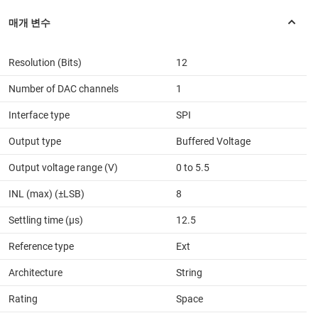
Resolution (Bits)
12
Number of DAC channels
1
Interface type
SPI
Output type
Buffered Voltage
Output voltage range (V)
0 to 5.5
INL (max) (±LSB)
8
Settling time (µs)
12.5
Reference type
Ext
Architecture
String
Rating
Space