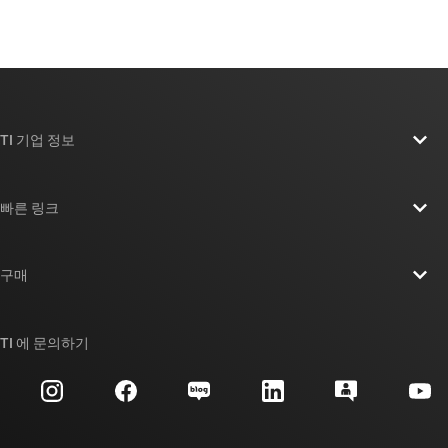
TI 기업 정보
TI 기업 정보 개요
빠른 링크
채용
연락처
뉴스룸
구매
TI E2E™ 설계 지원 포럼
우리의 이야기 | 칩을 만드는 사람들
TI API 제품군
대체품 검색
TI 에 문의하기
이벤트
myTI 회사 계정
고객 지원 센터
투자 관계
배송, 결제 및 세금
패키징