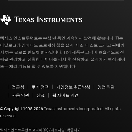
제조
주문 FAQ
품질 및 안정성
사회 공헌
공인 유통업체
myTI 계정 FAQ
텍사스 인스트루먼트는 수십 년 동안 계속해서 발전해 왔습니다. TI는
아날로그와 임베디드 프로세싱 칩을 설계, 제조, 테스트 그리고 판매까
지 하는 글로벌 반도체 회사입니다. TI의 제품은 고객이 효율적으로 전
력을 관리하고, 정확한 데이터를 감지 후 전송하고, 설계에서 핵심 제어
또는 처리 기능을 할 수 있도록 지원합니다.
접근성
쿠키 정책
개인정보 취급방침
영업 약관
사용 약관
상표
웹 사이트 의견
© Copyright 1995-
2026
Texas Instruments Incorporated. All rights
reserved.
텍사스인스트루먼트코리아(유) /
대표자명: 박중서 /