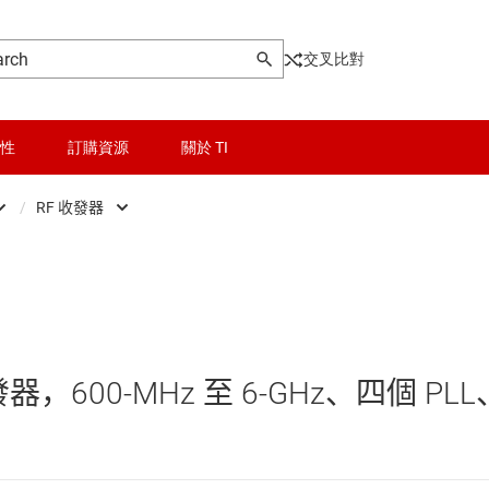
交叉比對
性
訂購資源
關於 TI
/
RF 收發器
crowave
晶粒與晶圓服務
RF 接收器
成器
無線連線
RF 收發器
被動和離散
RF 發射器
，600-MHz 至 6-GHz、四個 PLL
接收器、發射器
邏輯和電壓轉換
器
隔離