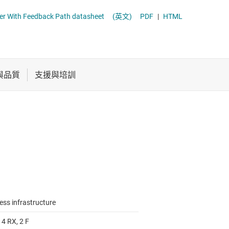
電池管理 IC
AFE7769 Quad-Channel RF Transceiver With Feedback Path datasheet
(英文)
PDF
|
HTML
器
電源管理
音訊、觸覺和壓電
馬達驅動器
ess infrastructure
 4 RX, 2 F