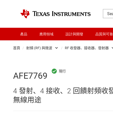
產品
應用領域
設計與開發
品質與可靠
首頁
/
射頻 (RF) 與微波
/
RF 收發器、接收器、發射器
DLP 產品
Other RF & mi
交換器與多工器
RF PLL 與合
AFE7769
介面
RF 前端模組
4 發射、4 接收、2 回饋射頻收發器
射頻 (RF) 與微波
RF 收發器、
無線用途
微控制器 (MCU) 與處理器
射頻功率偵測