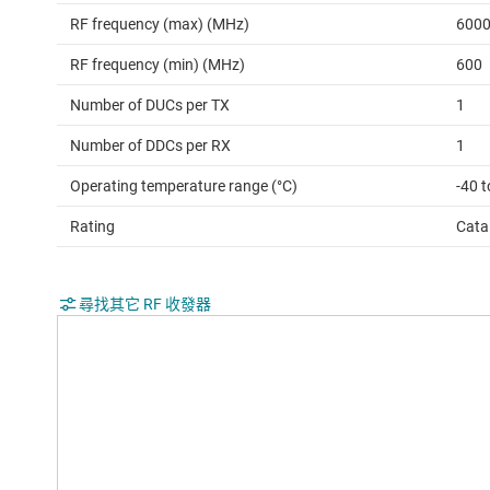
RF frequency (max) (MHz)
600
RF frequency (min) (MHz)
600
Number of DUCs per TX
1
Number of DDCs per RX
1
Operating temperature range (°C)
-40 t
Rating
Cata
尋找其它 RF 收發器