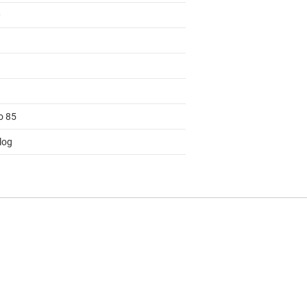
0
o 85
log