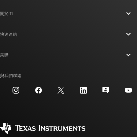
關於 TI
關於 TI 概覽
快速連結
人才招募
聯絡我們
新聞室
采購
TI E2E™ 設計支援論壇
我們的故事 | 晶片幕後
TI API 套件
交互參考搜索
與我們聯絡
活動
myTI 公司帳戶
客戶支援中心
投資人關系
運送、付款與稅金
封裝
製造
訂購 FAQ
品質與可靠性
企業公民
授權經銷商
myTI 帳戶常見問題解答