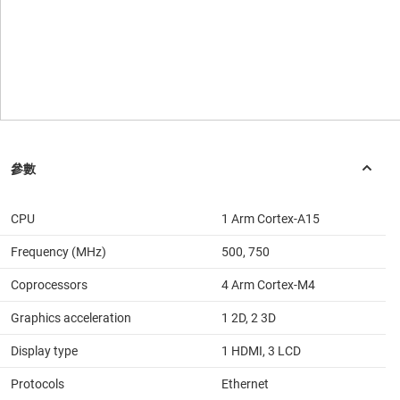
CPU
1 Arm Cortex-A15
Frequency (MHz)
500, 750
Coprocessors
4 Arm Cortex-M4
Graphics acceleration
1 2D, 2 3D
Display type
1 HDMI, 3 LCD
Protocols
Ethernet