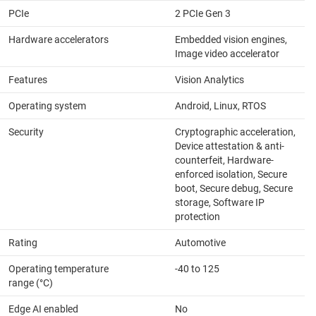
PCIe
2 PCIe Gen 3
Hardware accelerators
Embedded vision engines,
Image video accelerator
Features
Vision Analytics
Operating system
Android, Linux, RTOS
Security
Cryptographic acceleration,
Device attestation & anti-
counterfeit, Hardware-
enforced isolation, Secure
boot, Secure debug, Secure
storage, Software IP
protection
Rating
Automotive
Operating temperature
-40 to 125
range (°C)
Edge AI enabled
No