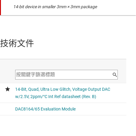
14-bit device in smaller 3mm × 3mm package
技術文件