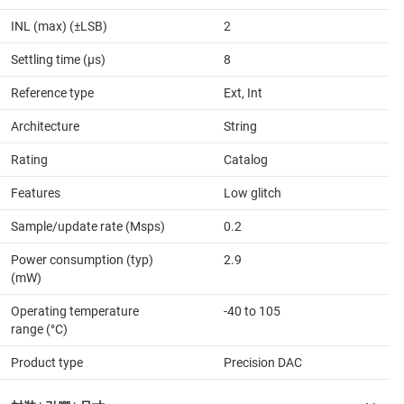
INL (max) (±LSB)
2
Settling time (µs)
8
Reference type
Ext, Int
Architecture
String
Rating
Catalog
Features
Low glitch
Sample/update rate (Msps)
0.2
Power consumption (typ)
2.9
(mW)
Operating temperature
-40 to 105
range (°C)
Product type
Precision DAC