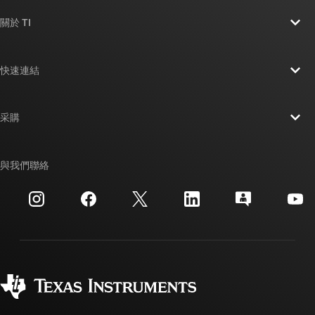
關於 TI
關於 TI 概覽
快速連結
人才招募
聯絡我們
新聞室
采購
TI E2E™ 設計支援論壇
我們的故事 | 晶片幕後
TI API 套件
交互參考搜索
與我們聯絡
活動
myTI 公司帳戶
客戶支援中心
投資人關系
運送、付款與稅金
封裝
製造
訂購 FAQ
品質與可靠性
企業公民
授權經銷商
myTI 帳戶常見問題解答