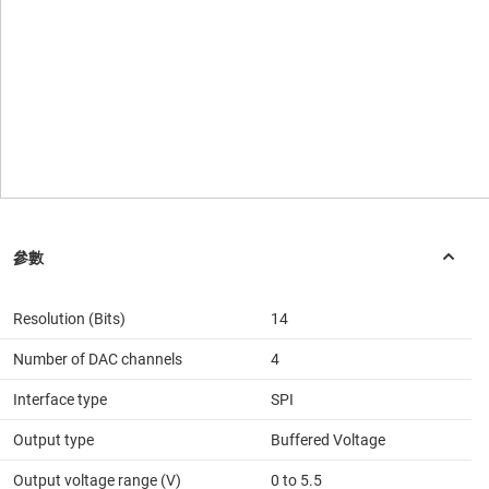
Resolution (Bits)
14
Number of DAC channels
4
Interface type
SPI
Output type
Buffered Voltage
Output voltage range (V)
0 to 5.5