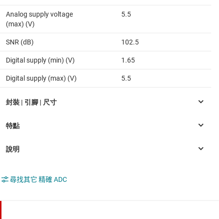
Analog supply voltage
5.5
(max) (V)
SNR (dB)
102.5
Digital supply (min) (V)
1.65
Digital supply (max) (V)
5.5
尋找其它 精確 ADC