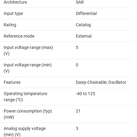
Architecture
SAR
Input type
Differential
Rating
Catalog
Reference mode
External
Input voltage range (max)
5
(V)
Input voltage range (min)
0
(V)
Features
Daisy-Chainable, Oscillator
Operating temperature
-40 to 125
range (°C)
Power consumption (typ)
21
(mW)
Analog supply voltage
3
(min) (V)