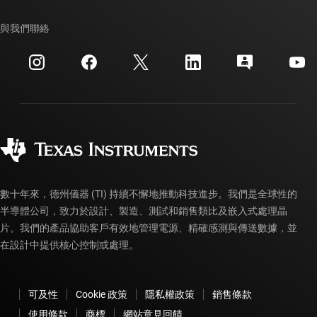
我們的故事 | 晶片幕後
TI API 套件
交互參考搜索
與我們聯絡
活動
myTI 公司帳戶
客戶支援中心
投資人關系
運送、付款與稅金
封裝
製造
訂購 FAQ
品質與可靠性
企業公民
授權經銷商
myTI 帳戶常見問題解答
數十年來，德州儀器 (TI) 持續不懈地推動科技進步。我們是全球性的
半導體公司，致力於設計、製造、測試和銷售類比及嵌入式處理晶
片。我們的產品協助客戶有效地管理電源、精確感測與傳送數據，並
在設計中提供核心控制或處理。
可及性
Cookie 政策
隱私權政策
銷售條款
使用條款
商標
網站意見回饋