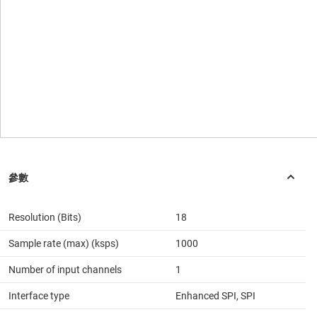
Resolution (Bits)
18
Sample rate (max) (ksps)
1000
Number of input channels
1
Interface type
Enhanced SPI, SPI