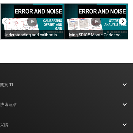
關於 TI
關於 TI 概覽
快速連結
人才招募
聯絡我們
新聞室
采購
TI E2E™ 設計支援論壇