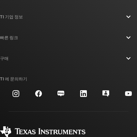
TI 기업 정보
TI 기업 정보 개요
빠른 링크
채용
연락처
뉴스룸
구매
TI E2E™ 설계 지원 포럼
우리의 이야기 | 칩을 만드는 사람들
TI API 제품군
대체품 검색
TI 에 문의하기
이벤트
myTI 회사 계정
고객 지원 센터
투자 관계
배송, 결제 및 세금
패키징
제조
주문 FAQ
품질 및 안정성
사회 공헌
공인 유통업체
myTI 계정 FAQ