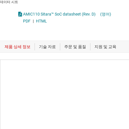
데이터 시트
AMIC110 Sitara™ SoC datasheet (Rev. D)
(영어)
PDF
|
HTML