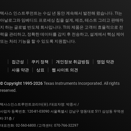
텍사스 인스트루먼트는 수십 년 동안 계속해서 발전해 왔습니다. TI는
아날로그와 임베디드 프로세싱 칩을 설계, 제조, 테스트 그리고 판매까
지 하는 글로벌 반도체 회사입니다. TI의 제품은 고객이 효율적으로 전
력을 관리하고, 정확한 데이터를 감지 후 전송하고, 설계에서 핵심 제어
또는 처리 기능을 할 수 있도록 지원합니다.
접근성
쿠키 정책
개인정보 취급방침
영업 약관
사용 약관
상표
웹 사이트 의견
© Copyright 1995-
2026
Texas Instruments Incorporated. All rights
reserved.
텍사스인스트루먼트코리아(유) /
대표자명: 박중서 /
사업자 등록번호: 120-81-03090 서울특별시 강남구 영동대로 511 삼성동 무역센
타 31층 /
대표전화: 02-560-6800 /
고객센터: 070-766-32297