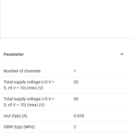
Number of channels
1
Total supply voltage (+5 V =
20
5, ±5 V = 10) (min) (V)
Total supply voltage (+5 V =
90
5, ±5 V = 10) (max) (V)
Iout (typ) (A)
0.026
GBW (typ) (MHz)
2