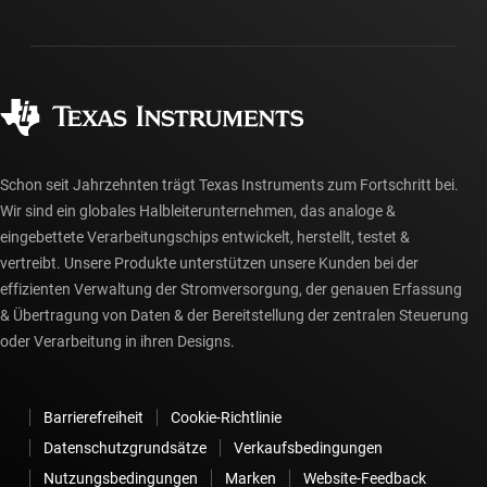
Versand, Zahlung und Steuern
Gehäuse
Fertigung
Häufig gestellte Fragen zu Bestellungen
Qualität & Zuverlässigkeit
Gesellschaftliches Engagement
Autorisierte Händler
myTI-Konto FAQs
Schon seit Jahrzehnten trägt Texas Instruments zum Fortschritt bei.
Wir sind ein globales Halbleiterunternehmen, das analoge &
eingebettete Verarbeitungschips entwickelt, herstellt, testet &
vertreibt. Unsere Produkte unterstützen unsere Kunden bei der
effizienten Verwaltung der Stromversorgung, der genauen Erfassung
& Übertragung von Daten & der Bereitstellung der zentralen Steuerung
oder Verarbeitung in ihren Designs.
Barrierefreiheit
Cookie-Richtlinie
Datenschutzgrundsätze
Verkaufsbedingungen
Nutzungsbedingungen
Marken
Website-Feedback