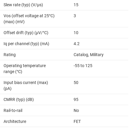
Slew rate (typ) (V/µs)
15
Vos (offset voltage at 25°C)
3
(max) (mV)
Offset drift (typ) (µV/°C)
10
Iq per channel (typ) (mA)
4.2
Rating
Catalog, Military
Operating temperature
-55 to 125
range (°C)
Input bias current (max)
50
(pA)
CMRR (typ) (dB)
95
Rail-to-rail
No
Architecture
FET