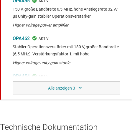
OPA455
150 V, große Bandbreite 6,5 MHz, hohe Anstiegsrate 32 V/
μs Unity-gain stabiler Operationsverstärker
Higher voltage power amplifier
OPA462
Stabiler Operationsverstärker mit 180 V, großer Bandbreite
(6,5 MHz), Verstärkungsfaktor 1, mit hohe
Higher voltage unity gain stable
OPA454
Hochspannungs (100 V)-, Hochstrom (50 mA)-
Operationsverstärker, g=1 stabil
This device offers a wider supply (100-V), higher current
drive (50-mA), and lower drift (1.6-µV/⁰C)
Technische Dokumentation