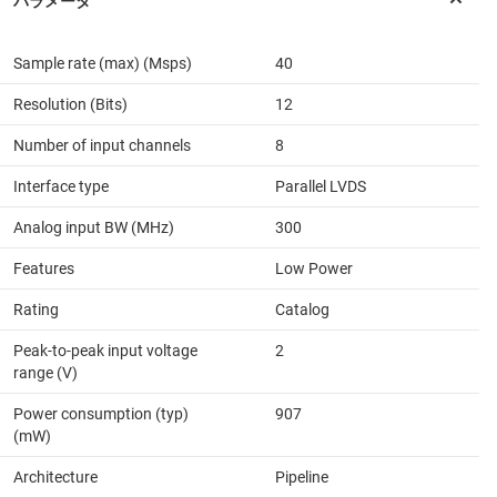
Sample rate (max) (Msps)
40
Resolution (Bits)
12
Number of input channels
8
Interface type
Parallel LVDS
Analog input BW (MHz)
300
Features
Low Power
Rating
Catalog
Peak-to-peak input voltage
2
range (V)
Power consumption (typ)
907
(mW)
Architecture
Pipeline