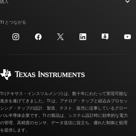
ニュース
購入
TI E2E™ 設計サポート・フォーラム
ストーリー | チップ開発の舞台裏
TI API スイート
クロスリファレンス検索
TI とつながる
イベント
myTI 法人アカウント
カスタマー・サポート・センター
投資家向け情報
配送、お支払い、および税金
パッケージ
製造
ご注文に関する FAQ
品質と信頼性
コーポレート・シティズンシップ
販売特約店
myTI アカウントの FAQ
TI (テキサス・インスツルメンツ) は、数十年にわたって実現可能な
進歩を遂げてきました。TI は、アナログ・チップと組込みプロセッ
シング・チップの設計、製造、テスト、販売に従事しているグロー
バル半導体企業です。TI の製品は、システム設計時に効率的な電力
の管理、高精度のセンサ、データ送信に役立ち、優れた制御と処理
を提供します。