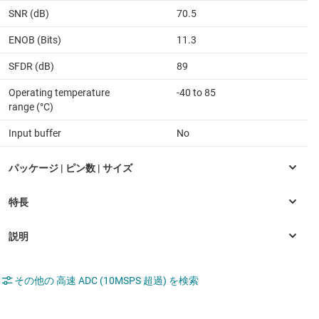
SNR (dB)
70.5
ENOB (Bits)
11.3
SFDR (dB)
89
Operating temperature
-40 to 85
range (°C)
Input buffer
No
その他の 高速 ADC (10MSPS 超過) を検索