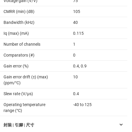
Voltage gain (V/V)
75
CMRR (min) (dB)
105
Bandwidth (kHz)
40
Iq (max) (mA)
0.115
Number of channels
1
Comparators (#)
0
Gain error (%)
0.4, 0.9
Gain error drift (±) (max)
10
(ppm/°C)
Slew rate (V/µs)
0.4
Operating temperature
-40 to 125
range (°C)