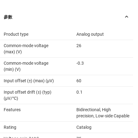
Product type
Analog output
Common-mode voltage
26
(max) (V)
Common-mode voltage
-0.3
(min) (V)
Input offset (±) (max) (µV)
60
Input offset drift (±) (typ)
0.1
(µV/°C)
Features
Bidirectional, High
precision, Low-side Capable
Rating
Catalog