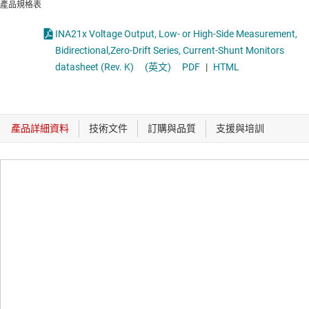
產品規格表
INA21x Voltage Output, Low- or High-Side Measurement,
Bidirectional,Zero-Drift Series, Current-Shunt Monitors
datasheet (Rev. K)
(英文)
PDF
|
HTML