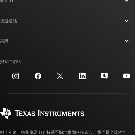
關於 TI
關於 TI 概覽
快速連結
人才招募
聯絡我們
新聞室
采購
TI E2E™ 設計支援論壇
我們的故事 | 晶片幕後
TI API 套件
交互參考搜索
與我們聯絡
活動
myTI 公司帳戶
客戶支援中心
投資人關系
運送、付款與稅金
封裝
製造
訂購 FAQ
品質與可靠性
企業公民
授權經銷商
myTI 帳戶常見問題解答
數十年來，德州儀器 (TI) 持續不懈地推動科技進步。我們是全球性的